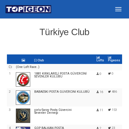
Togg
navig
Türkiye Club
Club
Lofts
Pigeons
(One Loft Race..)
1
1881 KIRKLARELİ POSTA GÜVERCİNİ
0
0
SEVENLER KULÜBÜ
2
BABAESKI POSTA GUVERCINI KULUBÜ
486
16
3
çorlu-Saray Posta Güvercini
153
11
Sevenler Derneği
4
GOP BALKAN POSTA
23
2