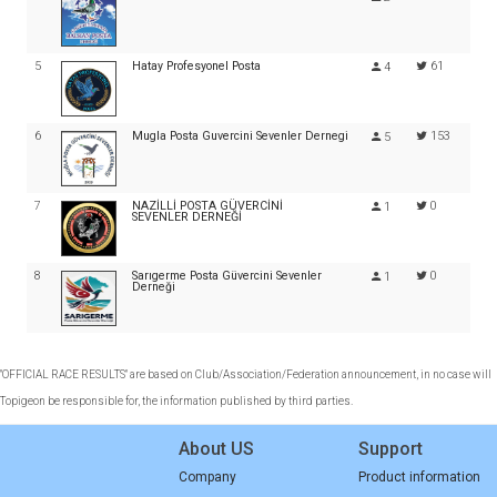
5
Hatay Profesyonel Posta
61
4
6
Mugla Posta Guvercini Sevenler Dernegi
153
5
7
NAZİLLİ POSTA GÜVERCİNİ
0
1
SEVENLER DERNEĞİ
8
Sarıgerme Posta Güvercini Sevenler
0
1
Derneği
"OFFICIAL RACE RESULTS" are based on Club/Association/Federation announcement, in no case will
Topigeon be responsible for, the information published by third parties.
About US
Support
Company
Product information